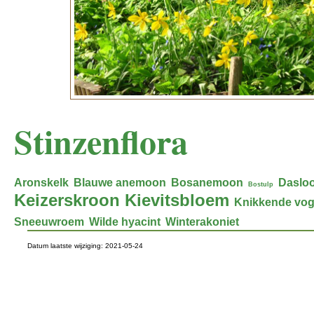
Stinzenflora
Aronskelk
Blauwe anemoon
Bosanemoon
Daslo
Bostulp
Keizerskroon
Kievitsbloem
Knikkende vog
Sneeuwroem
Wilde hyacint
Winterakoniet
Datum laatste wijziging: 2021-05-24