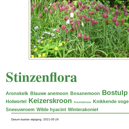
Stinzenflora
Bostulp
Aronskelk
Blauwe anemoon
Bosanemoon
Keizerskroon
Holwortel
Knikkende voge
Kievitsbloem
Sneeuwroem
Wilde hyacint
Winterakoniet
Datum laatste wijziging: 2021-05-24